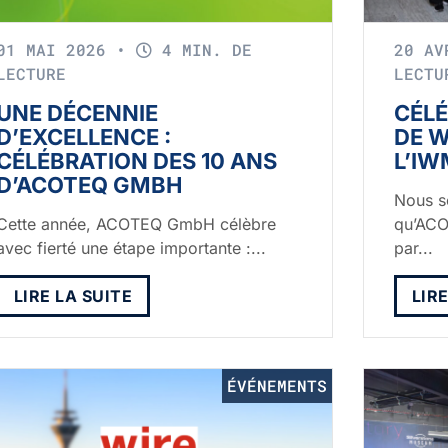
01 MAI 2026
•
4 MIN. DE
20 A
LECTURE
LECTU
UNE DÉCENNIE
CÉLÉ
D’EXCELLENCE :
DE W
CÉLÉBRATION DES 10 ANS
L’IW
D’ACOTEQ GMBH
Nous s
Cette année, ACOTEQ GmbH célèbre
qu’ACO
avec fierté une étape importante :...
par...
LIRE LA SUITE
LIR
ÉVÉNEMENTS