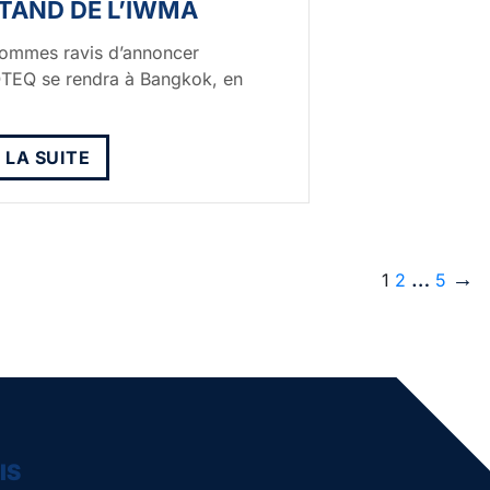
TAND DE L’IWMA
ommes ravis d’annoncer
TEQ se rendra à Bangkok, en
E LA SUITE
…
→
1
2
5
IS