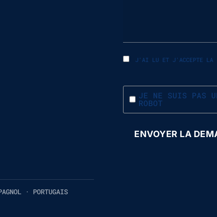
J'AI LU ET J'ACCEPTE LA
JE NE SUIS PAS U
ROBOT
PAGNOL · PORTUGAIS