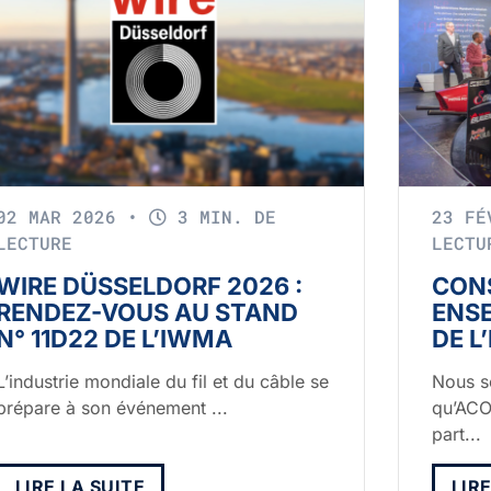
02 MAR 2026
•
3 MIN. DE
23 F
LECTURE
LECTU
WIRE DÜSSELDORF 2026 :
CONS
RENDEZ-VOUS AU STAND
ENS
N° 11D22 DE L’IWMA
DE L
L’industrie mondiale du fil et du câble se
Nous s
prépare à son événement ...
qu’ACO
part...
LIRE LA SUITE
LIR