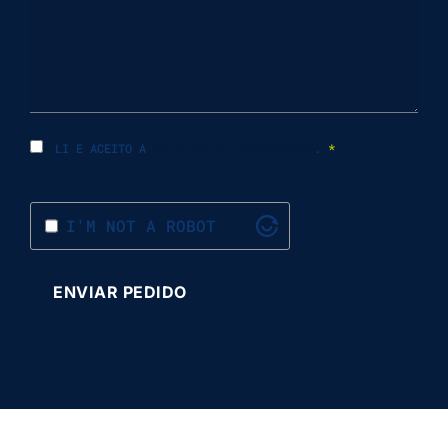
LI E ACEITO A
POLÍTICA DE PRIVACIDADE
.
*
I'M NOT A ROBOT