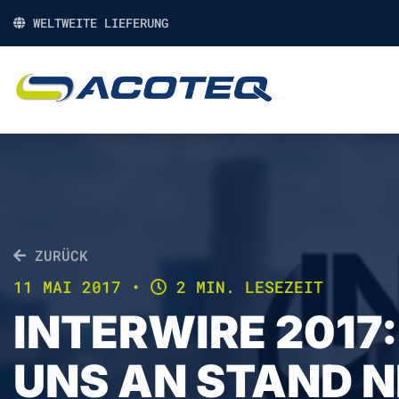
WELTWEITE LIEFERUNG
ZURÜCK
11 MAI 2017
•
2 MIN. LESEZEIT
INTERWIRE 2017:
UNS AN STAND N