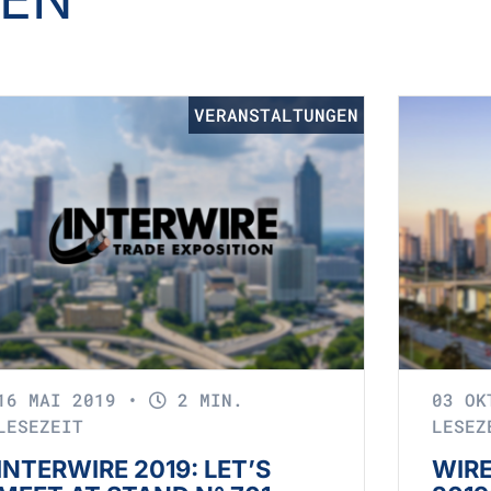
VERANSTALTUNGEN
16 MAI 2019
•
2 MIN.
03 O
LESEZEIT
LESEZ
INTERWIRE 2019: LET’S
WIR