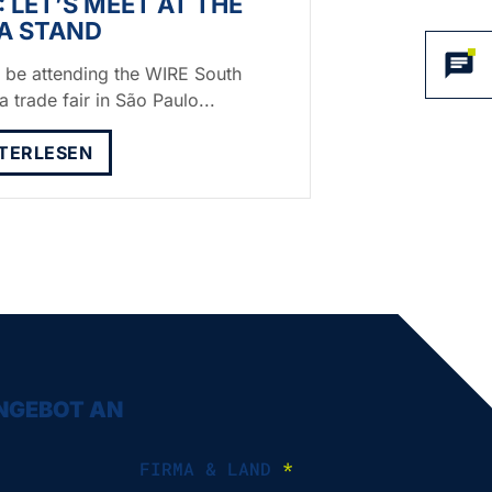
: LET’S MEET AT THE
A STAND
l be attending the WIRE South
 trade fair in São Paulo...
TERLESEN
ANGEBOT AN
FIRMA & LAND
*