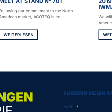
MEET AT STAND N° 701
2019
IWM
Following our commitment to the North
American market, ACOTEQ is ex...
We wil
America
WEITERLESEN
WEI
NGEN
FORDERN SIE EIN 
IE
NAME
*