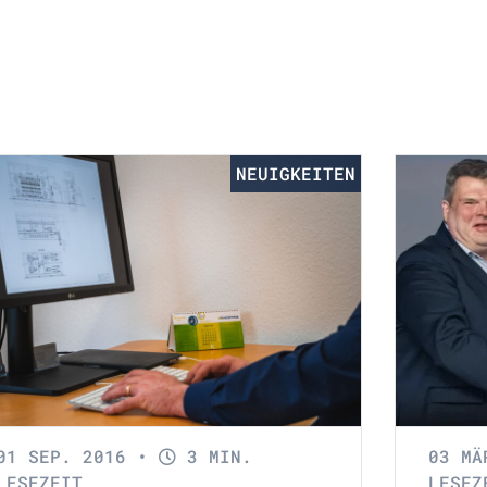
NEUIGKEITEN
01 SEP. 2016
•
3 MIN.
03 M
LESEZEIT
LESEZ