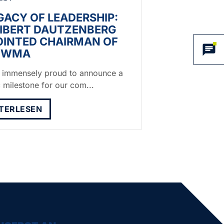
GACY OF LEADERSHIP:
LIBERT DAUTZENBERG
OINTED CHAIRMAN OF
 IWMA
 immensely proud to announce a
c milestone for our com...
TERLESEN