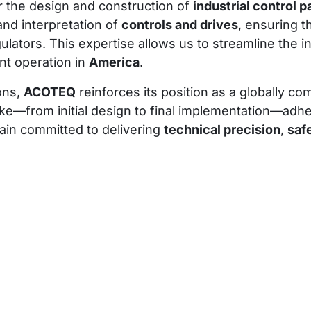
or the design and construction of
industrial control p
and interpretation of
controls and drives
, ensuring t
lators. This expertise allows us to streamline the in
nt operation in
America
.
ons,
ACOTEQ
reinforces its position as a globally c
e—from initial design to final implementation—adher
main committed to delivering
technical precision
,
saf