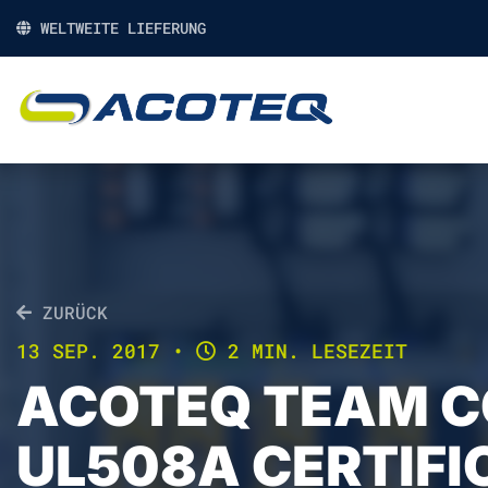
WELTWEITE LIEFERUNG
ZURÜCK
13 SEP. 2017
•
2 MIN. LESEZEIT
ACOTEQ TEAM 
UL508A CERTIFI