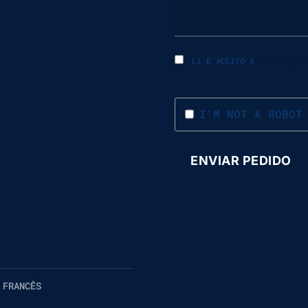
LI E ACEITO A
POLÍTICA D
I'M NOT A ROBOT
 FRANCÊS