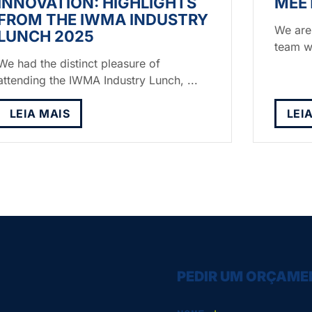
INNOVATION: HIGHLIGHTS
MEET
FROM THE IWMA INDUSTRY
We are
LUNCH 2025
team wi
We had the distinct pleasure of
attending the IWMA Industry Lunch, ...
LEIA MAIS
LEI
PEDIR UM ORÇAM