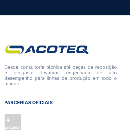
Desde consultoria técnica até peças de reposição
e desgaste, levamos engenharia de alto
desempenho para linhas de produção em todo o
mundo.
PARCERIAS OFICIAIS