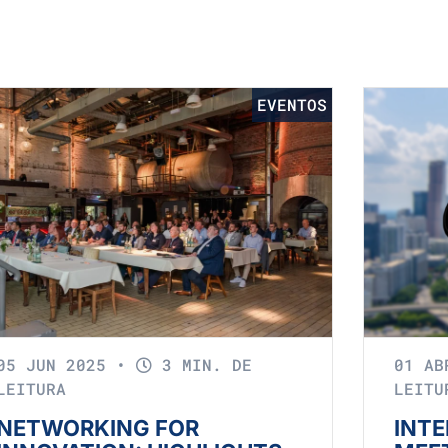
EVENTOS
05 JUN 2025
•
3 MIN. DE
01 A
LEITURA
LEITU
NETWORKING FOR
INTE