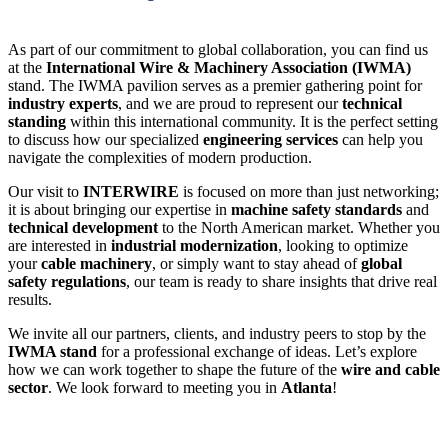
As part of our commitment to global collaboration, you can find us
at the
International Wire & Machinery Association (IWMA)
stand. The IWMA pavilion serves as a premier gathering point for
industry experts
, and we are proud to represent our
technical
standing
within this international community. It is the perfect setting
to discuss how our specialized
engineering services
can help you
navigate the complexities of modern production.
Our visit to
INTERWIRE
is focused on more than just networking;
it is about bringing our expertise in
machine safety standards
and
technical development
to the North American market. Whether you
are interested in
industrial modernization
, looking to optimize
your
cable machinery
, or simply want to stay ahead of
global
safety regulations
, our team is ready to share insights that drive real
results.
We invite all our partners, clients, and industry peers to stop by the
IWMA stand
for a professional exchange of ideas. Let’s explore
how we can work together to shape the future of the
wire and cable
sector
. We look forward to meeting you in
Atlanta
!