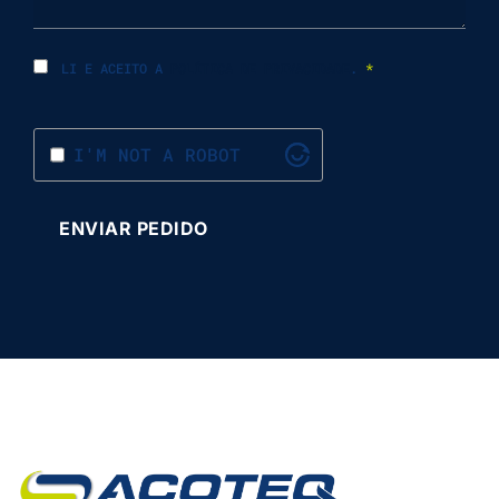
LI E ACEITO A
POLÍTICA DE PRIVACIDADE
.
*
I'M NOT A ROBOT